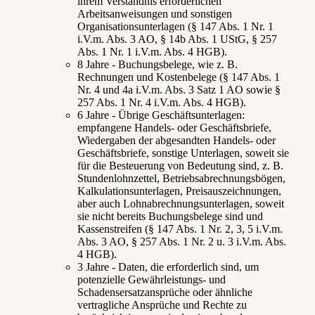
ihrem Verständnis erforderlichen
Arbeitsanweisungen und sonstigen
Organisationsunterlagen (§ 147 Abs. 1 Nr. 1
i.V.m. Abs. 3 AO, § 14b Abs. 1 UStG, § 257
Abs. 1 Nr. 1 i.V.m. Abs. 4 HGB).
8 Jahre - Buchungsbelege, wie z. B.
Rechnungen und Kostenbelege (§ 147 Abs. 1
Nr. 4 und 4a i.V.m. Abs. 3 Satz 1 AO sowie §
257 Abs. 1 Nr. 4 i.V.m. Abs. 4 HGB).
6 Jahre - Übrige Geschäftsunterlagen:
empfangene Handels- oder Geschäftsbriefe,
Wiedergaben der abgesandten Handels- oder
Geschäftsbriefe, sonstige Unterlagen, soweit sie
für die Besteuerung von Bedeutung sind, z. B.
Stundenlohnzettel, Betriebsabrechnungsbögen,
Kalkulationsunterlagen, Preisauszeichnungen,
aber auch Lohnabrechnungsunterlagen, soweit
sie nicht bereits Buchungsbelege sind und
Kassenstreifen (§ 147 Abs. 1 Nr. 2, 3, 5 i.V.m.
Abs. 3 AO, § 257 Abs. 1 Nr. 2 u. 3 i.V.m. Abs.
4 HGB).
3 Jahre - Daten, die erforderlich sind, um
potenzielle Gewährleistungs- und
Schadensersatzansprüche oder ähnliche
vertragliche Ansprüche und Rechte zu