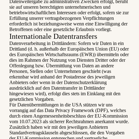
Datenweitergabe zu administrativen Zwecken erfolgt, beruht
sie auf unseren berechtigten unternehmerischen und
betriebswirtschaftlichen Interessen oder erfolgt, sofern sie zur
Erfüllung unserer vertragsbezogenen Verpflichtungen
erforderlich ist beziehungsweise wenn eine Einwilligung der
Betroffenen oder eine gesetzliche Erlaubnis vorliegt.
Internationale Datentransfers
Datenverarbeitung in Drittländern: Sofern wir Daten in ein
Drittland (d. h. außerhalb der Europäischen Union (EU) oder
des Europäischen Wirtschaftsraums (EWR)) übermitteln oder
dies im Rahmen der Nutzung von Diensten Dritter oder der
Offenlegung bzw. Übermittlung von Daten an andere
Personen, Stellen oder Unternehmen geschieht (was
erkennbar wird anhand der Postadresse des jeweiligen
Anbieters oder wenn in der Datenschutzerklärung
ausdrücklich auf den Datentransfer in Drittländer
hingewiesen wird), erfolgt dies stets im Einklang mit den
gesetzlichen Vorgaben.
Für Datenübermittlungen in die USA stützen wir uns
vorrangig auf das Data Privacy Framework (DPF), welches
durch einen Angemessenheitsbeschluss der EU-Kommission
vom 10.07.2023 als sicherer Rechtsrahmen anerkannt wurde.
Zusätzlich haben wir mit den jeweiligen Anbietern
Standardvertragsklauseln abgeschlossen, die den Vorgaben
der EU-Kommission entsprechen und vertragliche